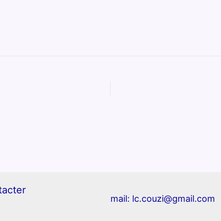
tacter
mail:
lc.couzi@gmail.com